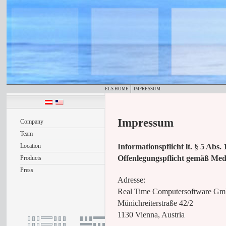
ELS HOME
IMPRESSUM
Impressum
Company
Team
Informationspflicht lt. § 5 Abs
Location
Offenlegungspflicht gemäß Med
Products
Press
Adresse:
Real Time Computersoftware G
Münichreiterstraße 42/2
1130 Vienna, Austria