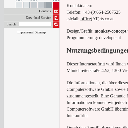
Kontaktdaten:
Contacts
Telefon: +43-(0)664-2507525
Download Service
e-Mail:
office
(AT)rts.co.at
Search
Design/Grafik:
monkey-concept
Impressum
|
Sitemap
Programmierung: developer.at
Nutzungsbedingunge
Dieser Internetauftritt wird Ih
Münichreiterstraße 42/2, 1300 Vien
Die Informationen, die über diese
Computersoftware GmbH sowie Drit
zusammengestellt. Eine Garantie fü
Informationen können wir jedoch
Computersoftware GmbH übernimmt
Interauftritts.
Durch den Zugriff akzeptieren Si